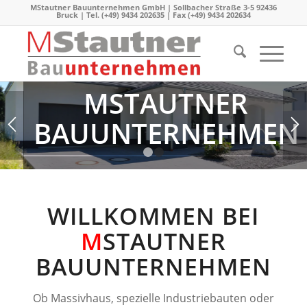
MStautner Bauunternehmen GmbH | Sollbacher Straße 3-5 92436
Bruck | Tel. (+49) 9434 202635 | Fax (+49) 9434 202634
MSTAUTNER
BAUUNTERNEHMEN
1
2
Kompetenz an Ihrer
Seite
WILLKOMMEN BEI
M
STAUTNER
BAUUNTERNEHMEN
Ob Massivhaus, spezielle Industriebauten oder