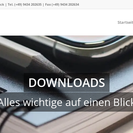
 Tel. (+49) 9434 202635 | Fax (+49) 9434 202634
Startsei
DOWNLOADS
Alles wichtige auf einen Blic