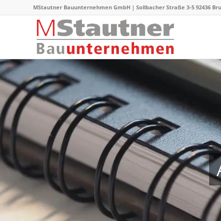
MStautner Bauunternehmen GmbH | Sollbacher Straße 3-5 92436 Bruck |