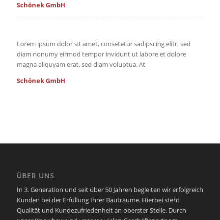
Schönek GmbH
Lorem ipsum dolor sit amet, consetetur sadipscing elitr, sed
diam nonumy eirmod tempor invidunt ut labore et dolore
magna aliquyam erat, sed diam voluptua. At
Schönek GmbH
ÜBER UNS
In 3. Generation und seit über 50 Jahren begleiten wir erfolgreich
Kunden bei der Erfüllung Ihrer Bauträume. Hierbei steht
Qualität und Kundezufriedenheit an oberster Stelle. Durch