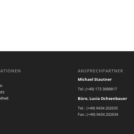
ATIONEN
ANSPRECHPARTNER
Michael Stautner
um
Tel.: (+49) 173 3688817
utz
eiheit
Büro, Lucia Ochsenbauer
Tel.: (+49) 9434 202635
Fax.: (+49) 9434 202634