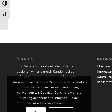
Umschalten auf hohe Kontraste
Schrift vergrößern
Und vieles mehr
ÜBER UNS
INFORM
In 3. Generation und seit über 50 Jahren
Über uns
begleiten wir erfolgreich Kunden bei der
Impress
Erfüllung Ihrer Bauträume. Hierbei steht
Datensch
Qualität und Kundezufriedenheit an
Barrierefr
Um unsere Webseite für Sie optimal zu gestalten
oberster Stelle. Durch unser Knowhow
und fortlaufend verbessern zu können,
und unseren vielen Geschäftspartnern
verwenden wir Cookies. Durch die weitere
erhalten Sie bei uns alles aus einer Hand
Nutzung der Webseite stimmen Sie der
mit nur einem Ansprechpartner!
Verwendung von Cookies zu.