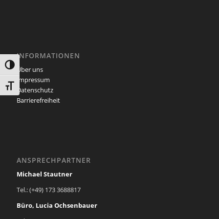
INFORMATIONEN
Umschalten auf hohe Kontraste
Über uns
Impressum
Schrift vergrößern
Datenschutz
Barrierefreiheit
ANSPRECHPARTNER
Michael Stautner
Tel.: (+49) 173 3688817
Büro, Lucia Ochsenbauer